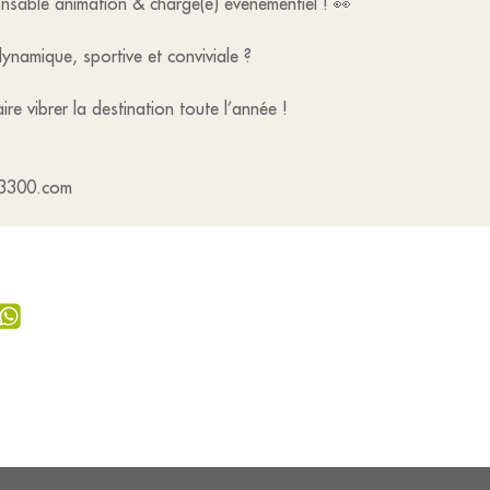
onsable animation & chargé(e) événementiel ! 👀
ynamique, sportive et conviviale ?
ire vibrer la destination toute l’année !
z3300.com