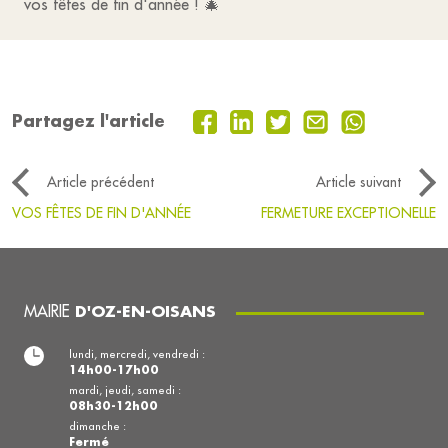
vos fêtes de fin d'année ! 🎄
Partagez l'article
Article précédent
Article suivant
VOS FÊTES DE FIN D'ANNÉE
FERMETURE EXCEPTIONELLE
MAIRIE
D'OZ-EN-OISANS
lundi, mercredi, vendredi :
14h00-17h00
mardi, jeudi, samedi :
08h30-12h00
dimanche :
Fermé