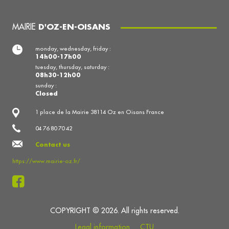
MAIRIE
D'OZ-EN-OISANS
monday, wednesday, friday :
14h00-17h00
tuesday, thursday, saturday :
08h30-12h00
sunday :
Closed
1 place de la Mairie 38114 Oz en Oisans France
04 76 80 70 42
Contact us
https://www.mairie-oz.fr/
COPYRIGHT © 2026. All rights reserved.
Legal information
CTU