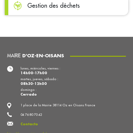
Gestion des déchets
MAIRIE
D'OZ-EN-OISANS
lunes, miércoles, viernes :
14h00-17h00
martes, jueves, sábado :
08h30-12h00
domingo :
Cerrado
1 place de la Mairie 38114 Oz en Oisans France
04 76 80 70 42
Contacto