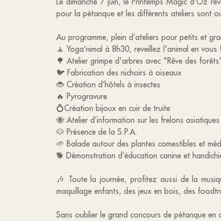
Le dimanche 7 juin, le Printemps Magic d’Oz rev
pour la pétanque et les différents ateliers sont o
Au programme, plein d’ateliers pour petits et gra
🧘 Yoga’nimal à 8h30, reveillez l'animal en vous 
🌳 Atelier grimpe d'arbres avec "Rêve des forêts
🐦 Fabrication des nichoirs à oiseaux
🐞 Création d’hôtels à insectes
🔥 Pyrogravure
💍Création bijoux en cuir de truite
🐝 Atelier d’information sur les frelons asiatiques
🐶 Présence de la S.P.A.
🌱 Balade autour des plantes comestibles et méd
🐕 Démonstration d’éducation canine et handichi
🎶 Toute la journée, profitez aussi de la musiq
maquillage enfants, des jeux en bois, des foodt
Sans oublier le grand concours de pétanque en 