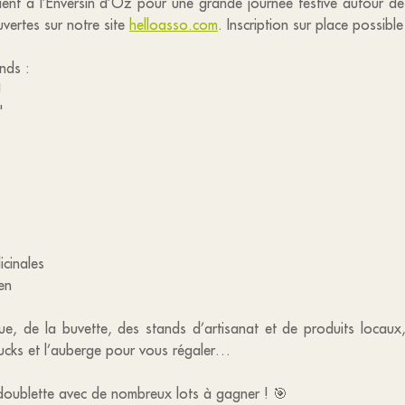
ient à l’Enversin d’Oz pour une grande journée festive autour de 
uvertes sur notre site
helloasso.com
. Inscription sur place possible
nds :
!
"
icinales
en
ue, de la buvette, des stands d’artisanat et de produits locaux
rucks et l’auberge pour vous régaler…
doublette avec de nombreux lots à gagner ! 🎯