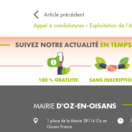
Article précédent
Appel à candidatures – Exploitation de l’
D'OZ-EN-OISANS
MAIRIE
1 place de la Mairie 38114 Oz en
Oisans France