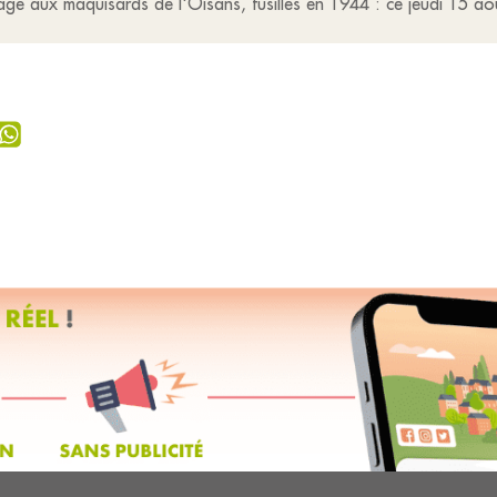
e aux maquisards de l'Oisans, fusillés en 1944 : ce jeudi 15 a