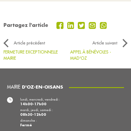
Partagez l'article
Article précédent
Article suivant
FERMETURE EXCEPTIONNELLE
APPEL À BÉNÉVOLES -
MAIRIE
MAD'OZ
MAIRIE
D'OZ-EN-OISANS
lundi, mercredi, vendredi :
14h00-17h00
mardi, jeudi, samedi :
08h30-12h00
dimanche :
Fermé